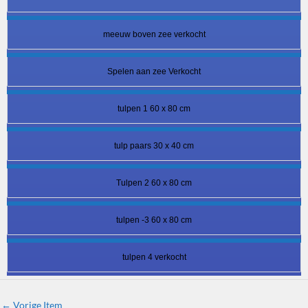
meeuw boven zee verkocht
Spelen aan zee Verkocht
tulpen 1 60 x 80 cm
tulp paars 30 x 40 cm
Tulpen 2 60 x 80 cm
tulpen -3 60 x 80 cm
tulpen 4 verkocht
←
Vorige Item